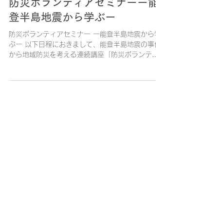
2024年9月30日
防災ボランティアセミナーー能
登半島地震から学ぶー
防災ボランティアセミナー ー能登半島地震から学
ぶー 以下日程におきまして、能登半島地震の事例
から地域防災を考える連続講座「防災ボランティ
アセミナー」を開催いたします。本学桐蔭横浜大
学学生、桐蔭学園高校・中等教育学校後期課程の
生徒も参加いたしますので、地域の皆様とともに
地域防...