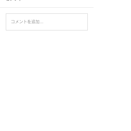
コメントを追加…
​桐蔭学園トランジションセンター
​桐蔭横浜大学トランジションセンター大学事務室
〒225-8502 横浜市青葉区鉄町1614
TEL.045-975-2100
交通アクセス
個人情報保護方針
トランジションセンター
桐蔭横浜大学
桐蔭学園
お問い合わせ