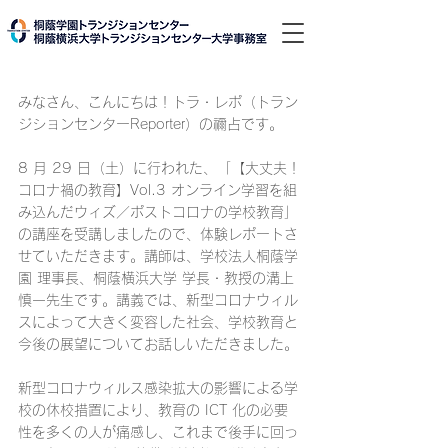
みなさん、こんにちは！トラ・レポ（トラン
ジションセンターReporter）の禰占です。
8 月 29 日（土）に行われた、「【大丈夫！
コロナ禍の教育】Vol.3 オンライン学習を組
み込んだウィズ／ポストコロナの学校教育」
の講座を受講しましたので、体験レポートさ
せていただきます。講師は、学校法人桐蔭学
園 理事長、桐蔭横浜大学 学長・教授の溝上
慎一先生です。講義では、新型コロナウィル
スによって大きく変容した社会、学校教育と
今後の展望についてお話しいただきました。
新型コロナウィルス感染拡大の影響による学
校の休校措置により、教育の ICT 化の必要
性を多くの人が痛感し、これまで後手に回っ