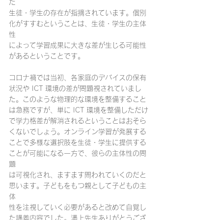
た
生徒・学生の存在が指摘されています。個別
化がすすむということは、生徒・学生の主体
性
によって学習成果に大きな差が生じる可能性
があるということです。
コロナ禍では当初、各家庭のデバイスの保有
状況や ICT 環境の差が問題視されていまし
た。このような物理的な環境を整備すること
は急務ですが、単に ICT 環境を整備しただけ
で学力格差が解消されるということはおそら
くないでしょう。オンライン学習が発展する
ことで多様な選択肢を生徒・学生に提供する
ことが可能になる一方で、彼らの主体性の問
題
は可視化され、ますます問われていくのだと
思います。子どもをもつ親として子どもの主
体
性を注視していく必要があると改めて自覚し
た講義内容でした。溝上先生ありがとうござ