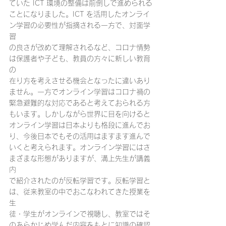
ていた ICT 環境の整備は前倒しで進められる
ことになりました。ICT を活用したオンライ
ン学習の必要性が指摘される一方で、対面学
習
の良さが改めて理解されるなど、コロナ情勢
は保護者や子ども、教員の方々に新しい教育
の
在り方を考えさせる機会となったに違いあり
ません。一方でオンライン学習はコロナ禍の
緊急避難的な対応であると考えておられる方
もいます。しかしながら世界に目を向けると
オンライン学習は日本よりも格段に進んでお
り、今後日本でもその活用はますます進んで
いくと考えられます。オンライン学習にはさ
まざまな形態がありますが、溝上先生が講義
内
で紹介されたのが反転学習です。反転学習と
は、従来教室の中でおこなわれてきた授業を
生
徒・学生がオンラインで視聴し、教室ではそ
のあらかじめ学んだ内容をもとに知識の確認