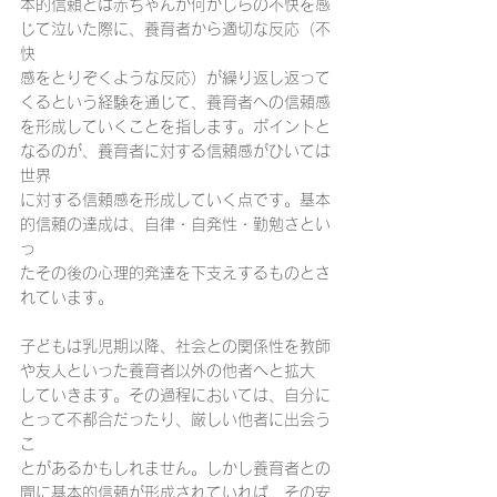
本的信頼とは赤ちゃんが何かしらの不快を感
じて泣いた際に、養育者から適切な反応（不
快
感をとりぞくような反応）が繰り返し返って
くるという経験を通じて、養育者への信頼感
を形成していくことを指します。ポイントと
なるのが、養育者に対する信頼感がひいては
世界
に対する信頼感を形成していく点です。基本
的信頼の達成は、自律・自発性・勤勉さとい
っ
たその後の心理的発達を下支えするものとさ
れています。
子どもは乳児期以降、社会との関係性を教師
や友人といった養育者以外の他者へと拡大
していきます。その過程においては、自分に
とって不都合だったり、厳しい他者に出会う
こ
とがあるかもしれません。しかし養育者との
間に基本的信頼が形成されていれば、その安