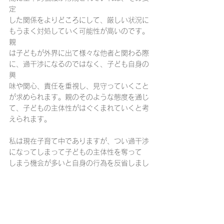
定
した関係をよりどころにして、厳しい状況に
もうまく対処していく可能性が高いのです。
親
は子どもが外界に出て様々な他者と関わる際
に、過干渉になるのではなく、子ども自身の
興
味や関心、責任を重視し、見守っていくこと
が求められます。親のそのような態度を通じ
て、子どもの主体性がはぐくまれていくと考
えられます。
私は現在子育て中でありますが、つい過干渉
になってしまって子どもの主体性を奪って
しまう機会が多いと自身の行為を反省しまし
た。これからは可能な限り、子どもとの対話
を
大切にし、彼ら自身の興味や関心に寄り添っ
ていきたいと感じました。溝上先生、貴重な
お