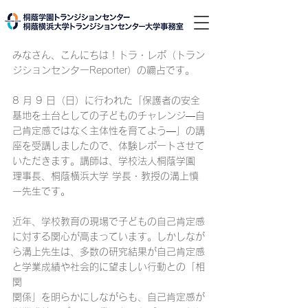
みなさん、こんにちは！トラ・レポ（トラン
ジションセンターReporter）の禰占です。
8 月 9 日（日）に行われた「保護者の安全
基地を土台としての子どものチャレンジ―自
己肯定感ではなく主体性を育てよう―」の講
座を受講しましたので、体験レポートさせて
いただきます。講師は、学校法人桐蔭学園 
理事長、桐蔭横浜大学 学長・教授の溝上慎
一先生です。
近年、学校教育の現場で子どもの自己肯定感
に対する関心が高まっています。しかしなが
ら溝上先生は、多数の研究結果が自己肯定感
と学業成績や社会的に望ましい行動との「相
関
関係」を明らかにしながらも、自己肯定感が