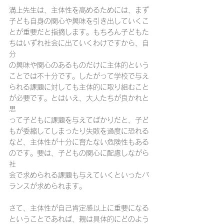
溝上先生は、主体性を高めるためには、まず
子ども自身の関心や興味を引き出していくこ
とが重要だと指摘します。もちろん子どもた
ちはいずれ社会に出ていくわけですから、自
分
の興味や関心のあるものだけに主体的という
ことでは不十分です。したがって学校で与え
られる課題に対しても主体的に取り組むこと
が必要です。とはいえ、大人たちが良かれと
思
って子どもに課題を与えてばかりだと、子ど
もが委縮してしまったり失敗を過度に恐れる
など、主体性が十分に育たない危険性もある
のです。要は、子どもの関心に配慮しながら
社
会で求められる課題も与えていくといったバ
ランスが求められます。
さて、主体性が自己肯定感以上に重要になる
ということであれば、親は具体的にどのよう