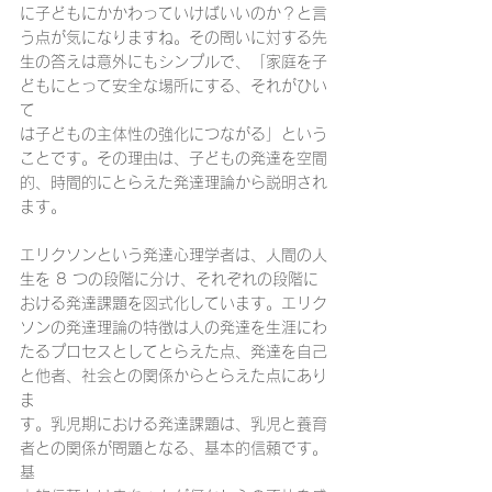
に子どもにかかわっていけばいいのか？と言
う点が気になりますね。その問いに対する先
生の答えは意外にもシンプルで、「家庭を子
どもにとって安全な場所にする、それがひい
て
は子どもの主体性の強化につながる」という
ことです。その理由は、子どもの発達を空間
的、時間的にとらえた発達理論から説明され
ます。
エリクソンという発達心理学者は、人間の人
生を 8 つの段階に分け、それぞれの段階に
おける発達課題を図式化しています。エリク
ソンの発達理論の特徴は人の発達を生涯にわ
たるプロセスとしてとらえた点、発達を自己
と他者、社会との関係からとらえた点にあり
ま
す。乳児期における発達課題は、乳児と養育
者との関係が問題となる、基本的信頼です。
基