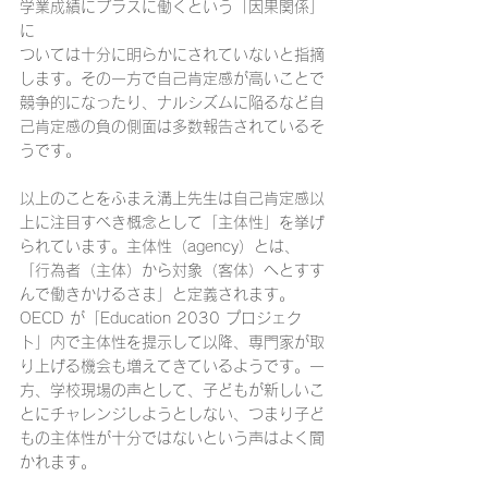
学業成績にプラスに働くという「因果関係」
に
ついては十分に明らかにされていないと指摘
します。その一方で自己肯定感が高いことで
競争的になったり、ナルシズムに陥るなど自
己肯定感の負の側面は多数報告されているそ
うです。
以上のことをふまえ溝上先生は自己肯定感以
上に注目すべき概念として「主体性」を挙げ
られています。主体性（agency）とは、
「行為者（主体）から対象（客体）へとすす
んで働きかけるさま」と定義されます。
OECD が「Education 2030 プロジェク
ト」内で主体性を提示して以降、専門家が取
り上げる機会も増えてきているようです。一
方、学校現場の声として、子どもが新しいこ
とにチャレンジしようとしない、つまり子ど
もの主体性が十分ではないという声はよく聞
かれます。