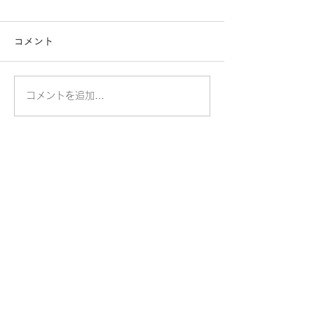
コメント
コメントを追加…
​桐蔭学園トランジションセンター
​桐蔭横浜大学トランジションセンター大学事務室
〒225-8502 横浜市青葉区鉄町1614
TEL.045-975-2100
交通アクセス
個人情報保護方針
トランジションセンター
桐蔭横浜大学
桐蔭学園
お問い合わせ