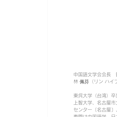
中国語文学会会長　
林 佩芬（リン ハイ
東呉大学（台湾）卒
上智大学、名古屋市
センター〔名古屋〕
専門は中国語学、日