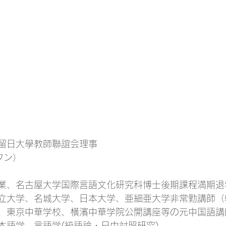
留日大學教師聯誼会理事
フン）
業、名古屋大学国際言語文化研究科博士後期課程満期退
立大学、名城大学、日本大学、亜細亜大学非常勤講師（
、東京中華学校、橫濱中華学院公開講座等の元中国語講
本語学、言語学(統語論・日中対照研究)