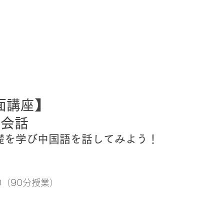
面講座】 
語会話
礎を学び中国語を話してみよう！
30（90分授業）