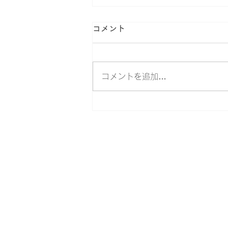
コメント
コメントを追加…
​桐蔭学園トランジションセンター
​桐蔭横浜大学トランジションセン
〒225-8502 横浜市青葉区鉄町1614 TEL