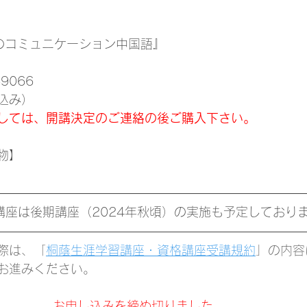
のコミュニケーション中国語』 
69066
税込み）
しては、開講決定のご連絡の後ご購入下さい。
物】
講座は後期講座（2024年秋頃）の実施も予定しており
際は、「
桐蔭生涯学習講座・資格講座受講規約
」の内容
お進みください。
お申し込みを締め切りました。