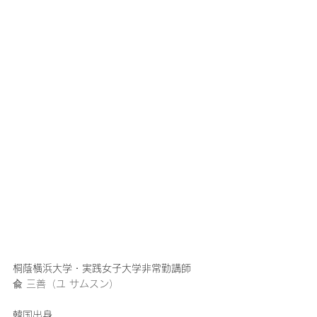
桐蔭横浜大学・実践女子大学非常勤講師
兪 三善（ユ サムスン）
韓国出身