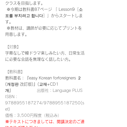
クラスを目指します。
 ※今期は教科書87ページ 「 Lesson9［소
포를 부치려고 합니다］」からスタートしま
す。
 ※教材は、講師が必要に応じてプリントを
用意します。
【対象】
字幕なしで韓ドラマ楽しみたい方、日常生活
に必要な会話を無理なく話したい方。
【教科書】
教科書名：『easy Korean forforeigners ２ 
(개정판 改訂版)』(교재+CD1
개』　　　　　　
出版社：Language PLUS
ISBN：
9788955187274/9788955187250(s
et)
価格：3,500円程度（税込み）
※テキストにつきましては、開講決定のご連