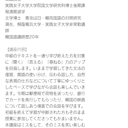
実践女子大学大学院国文学研究科博士後期課
程満期退学
文学博士　専攻は日・韓両国語の対照研究
現在、桐蔭横浜大学・実践女子大学非常勤講
師
韓国語講師歴20年
【講座内容】
中級のテキストを一通り学び終えた方を対象
に「聞く」「答える」「尋ねる」力のアップ
を目指します。いままで学習してきた文法の
復習、類語の使い分け、伝わる話し方、自然
な表現の仕方などについて丁寧にゆっくりと
したペースで学びながら会話も楽しんでいき
ます。今期は郵便局で荷物を送ったり、銀行
でカードを発行してもらったり、韓国の映画
について話しあう場面での会話を学びます。
初級を終えて学習が中断された方もそのまま
授業に参加してくださってもかまいません。
本講座はミスをして、そのミスを笑い楽しむ