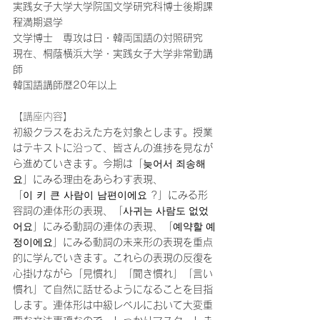
実践女子大学大学院国文学研究科博士後期課
程満期退学
文学博士　専攻は日・韓両国語の対照研究
現在、桐蔭横浜大学・実践女子大学非常勤講
師
韓国語講師歴20年以上
【講座内容】
初級クラスをおえた方を対象とします。授業
はテキストに沿って、皆さんの進捗を見なが
ら進めていきます。今期は「늦어서 죄송해
요」にみる理由をあらわす表現、
「이 키 큰 사람이 남편이에요 ?」にみる形
容詞の連体形の表現、「사귀는 사람도 없었
어요」にみる動詞の連体の表現、「예약할 예
정이에요」にみる動詞の未来形の表現を重点
的に学んでいきます。これらの表現の反復を
心掛けながら「見慣れ」「聞き慣れ」「言い
慣れ」て自然に話せるようになることを目指
します。連体形は中級レベルにおいて大変重