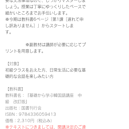
要な文法事項なので、しっかりマスターしま
しょう。授業は丁寧にゆっくりしたペースで
細かいところまでお手伝いします。
※今期は教科書6ページ「第1課［遅れて申
し訳ありません］」からスタートしま
す。　　　　　　　　　　　　　　　　　　
　　　　　※副教材は講師が必要に応じてプ
リントを用意します。
【対象】
初級クラスをおえた方、日常生活に必要な基
礎的な会話を楽しみたい方
【教科書】
教科書名：『基礎から学ぶ韓国語講座　中
級　改訂版』 
出版社：国書刊行会 
ISBN：9784336059413 
価格：2,310円（税込み）
※テキストにつきましては、開講決定のご連