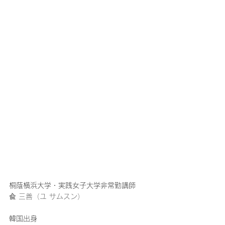
桐蔭横浜大学・実践女子大学非常勤講師
兪 三善（ユ サムスン）
韓国出身