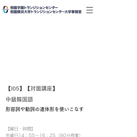
【I05】【対面講座】
中級韓国語
形容詞や動詞の連体形を使いこなす
【曜日・時間】
金曜日
14：55～16：25
（90分授業）