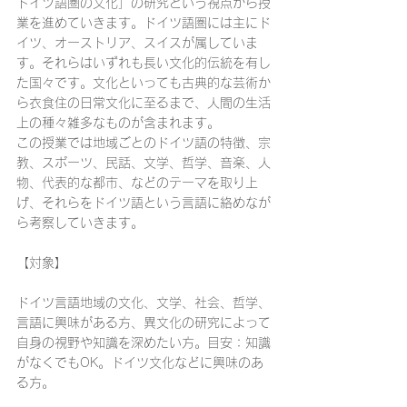
ドイツ語圏の文化」の研究という視点から授
業を進めていきます。ドイツ語圏には主にド
イツ、オーストリア、スイスが属していま
す。それらはいずれも長い文化的伝統を有し
た国々です。文化といっても古典的な芸術か
ら衣食住の日常文化に至るまで、人間の生活
上の種々雑多なものが含まれます。
この授業では地域ごとのドイツ語の特徴、宗
教、スポーツ、民話、文学、哲学、音楽、人
物、代表的な都市、などのテーマを取り上
げ、それらをドイツ語という言語に絡めなが
ら考察していきます。
【対象】
ドイツ言語地域の文化、文学、社会、哲学、
言語に興味がある方、異文化の研究によって
自身の視野や知識を深めたい方。目安：知識
がなくでもOK。ドイツ文化などに興味のあ
る方。