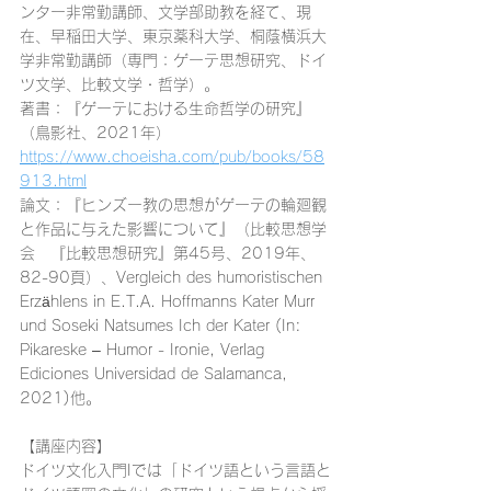
ンター非常勤講師、文学部助教を経て、現
在、早稲田大学、東京薬科大学、桐蔭横浜大
学非常勤講師（専門：ゲーテ思想研究、ドイ
ツ文学、比較文学・哲学）。
著書：
『ゲーテにおける生命哲学の研究』
（鳥影社、2021年）
https://www.choeisha.com/pub/books/58
913.html
論文：『ヒンズー教の思想がゲーテの輪廻観
と作品に与えた影響について』（比較思想学
会　『比較思想研究』第45号、2019年、
82-90頁）、Vergleich des humoristischen 
Erzählens in E.T.A. Hoffmanns Kater Murr 
und Soseki Natsumes Ich der Kater (In: 
Pikareske – Humor - Ironie, Verlag 
Ediciones Universidad de Salamanca, 
2021)他。
【講座内容】
ドイツ文化入門Iでは「ドイツ語という言語と