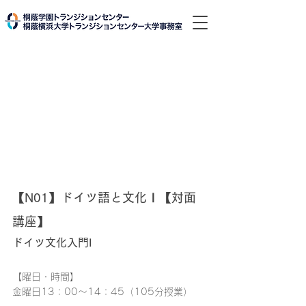
【N01】ドイツ語と文化Ⅰ【対面
講座】
ドイツ文化入門I
【曜日・時間】
金曜日13：00～14：45（105分授業）