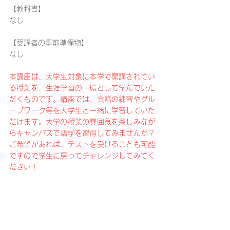
【教科書】
なし
【受講者の事前準備物】
なし
本講座は、大学生対象に本学で開講されてい
る授業を、生涯学習の一環として学んでいた
だくものです。講座では、会話の練習やグル
ープワーク等を大学生と一緒に学習していた
だけます。大学の授業の雰囲気を楽しみなが
らキャンパスで語学を習得してみませんか？
ご希望があれば、テストを受けることも可能
ですので学生に戻ってチャレンジしてみてく
ださい！
※この講座は、他の生涯学習講座の講座時間
（90分）とは異なり、大学授業時間の105
分となります。
※原則、対面での講座ですが、新型コロナウ