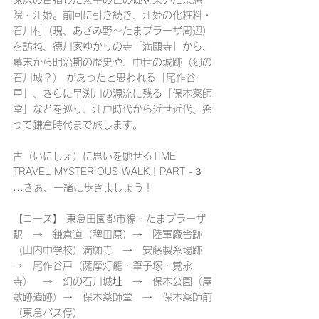
院・江姫。前回に引き続き、江姫の化粧料・
石川村（現、あざみ野～たまプラーザ周辺）
を訪ね、徳川家ゆかりの寺「満願寺」から、
幕末から明治期の歴史や、中世の城跡（幻の
石川城？） があったと思われる「尾作谷
戸」、さらに早渕川の源流に残る「保木薬師
堂」などを巡り、江戸時代から近世近代、遡
って鎌倉時代まで旅します。 
古（いにしえ）に思いを馳せるTIME 
TRAVEL MYSTERIOUS WALK！PART -３ 
...さぁ、一緒に歩きましょう！ 
【コース】 東急田園都市線・たまプラーザ
駅　→　鎌倉道（稗田原）→　陸軍廠舎跡
（山内中学校）満願寺　→　安藤製糸場跡　
→　尾作谷戸（薩摩灯籠・筆子塚・覚永
寺）　→　幻の石川城址　→　保木公園（屋
敷跡遺跡）→　保木薬師堂　→　保木薬師前
（東急バス停） 