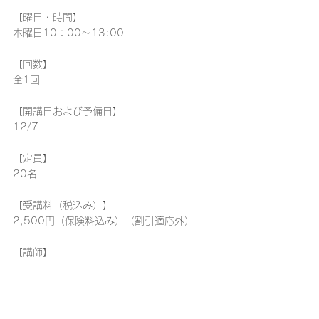
【曜日・時間】
木曜日10：00～13:00
【回数】
全1回
【開講日および予備日】
12/7
【定員】
20名
【受講料（税込み）】
2,500円（保険料込み）（割引適応外）
【講師】