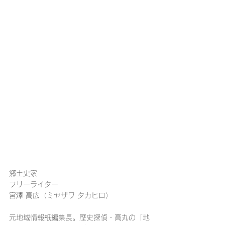
郷土史家
フリーライター
宮澤 高広（ミヤザワ タカヒロ）
元地域情報紙編集長。歴史探偵・高丸の「地