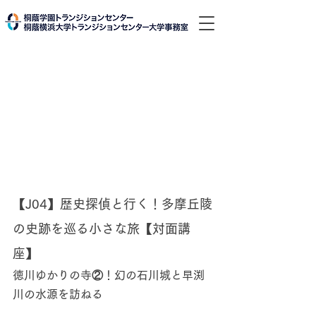
【J04】歴史探偵と行く！多摩丘陵
の史跡を巡る小さな旅【対面講
座】
徳川ゆかりの寺②！幻の石川城と早渕
川の水源を訪ねる