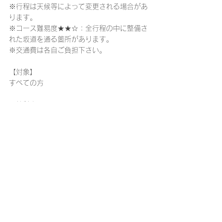
※行程は天候等によって変更される場合があ
ります。 
※コース難易度★★☆：全行程の中に整備さ
れた坂道を通る箇所があります。
※交通費は各自ご負担下さい。
【対象】
すべての方
【教科書】
なし
【受講者の事前準備物】
歩きやすい靴と服装、水筒、行動食（飴・チ
ョコなど）
受講のお申し込みの際は、「
桐蔭生涯学習講
座・資格講座受講規約
」の内容に同意の上、
お申し込みフォームへお進みください。