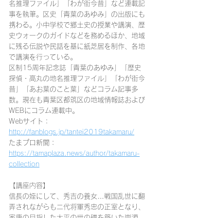
名推理ファイル」「わが街今昔」など連載記
事を執筆。区史「青葉のあゆみ」の出版にも
携わる。小中学校で郷土史の授業や講演、歴
史ウォークのガイドなどを務めるほか、地域
に残る伝説や民話を基に紙芝居を制作、各地
で講演を行っている。
区制15周年記念誌「青葉のあゆみ」「歴史
探偵・高丸の地名推理ファイル」「わが街今
昔」「あお葉のこと葉」などコラム記事多
数。現在も青葉区都筑区の地域情報誌および
WEBにコラム連載中。
Webサイト：
http://fanblogs.jp/tantei2019takamaru/
たまプロ新聞：
https://tamaplaza.news/author/takamaru-
collection
【講座内容】
信長の姪にして、秀吉の養女…戦国乱世に翻
弄されながらも二代将軍秀忠の正室となり、
家康の目指した太平の世の礎を築いた崇源