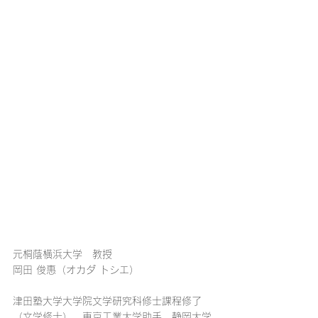
元桐蔭横浜大学　教授
岡田 俊惠（オカダ トシエ）
津田塾大学大学院文学研究科修士課程修了
（文学修士）。東京工業大学助手、静岡大学