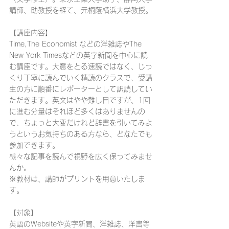
講師、助教授を経て、
元桐蔭横浜大学教授。
【講座内容】
Time,The Economist などの洋雑誌やThe 
New York Timesなどの英字新聞を中心に読
む講座です。大意をとる速読ではなく、じっ
くり丁寧に読んでいく精読のクラスで、受講
生の方に順番にレポーターとして訳読してい
ただきます。英文はやや難し目ですが、1回
に進む分量はそれほど多くはありませんの
で、ちょっと大変だけれど辞書を引いてみよ
うというお気持ちのある方なら、どなたでも
参加できます。
様々な記事を読んで視野を広く保ってみませ
んか。
※教材は、講師がプリントを用意いたしま
す。
【対象】
英語のWebsiteや英字新聞、洋雑誌、洋書等