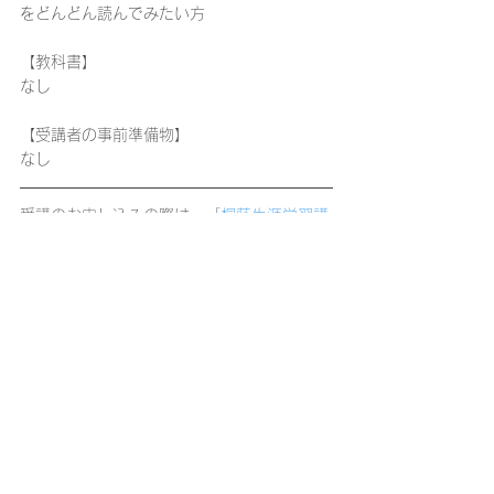
をどんどん読んでみたい方
【教科書】
なし
【受講者の事前準備物】
なし
受講のお申し込みの際は、「
桐蔭生涯学習講
座・資格講座受講規約
」の内容に同意の上、
お申し込みフォームへお進みください。
お申し込みを締め切りました。
コメント