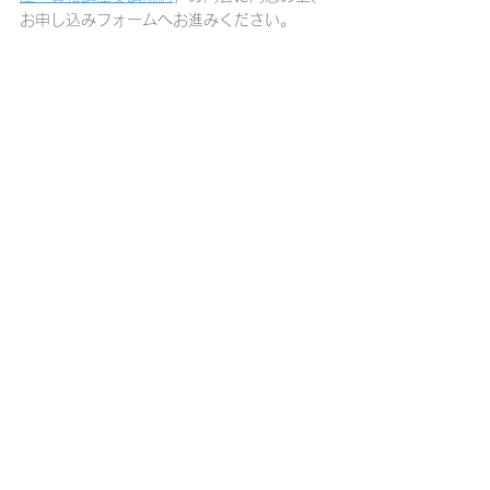
お申し込みフォームへお進みください。
お申し込みを締め切りました。
コメント
コメントを追加…
​桐蔭学園トランジションセンター
​桐蔭横浜大学トランジションセンター大学事務室
〒225-8502 横浜市青葉区鉄町1614
TEL.045-975-2100
交通アクセス
個人情報保護方針