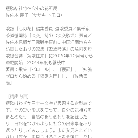
短歌結社竹柏会心の花所属
佐佐木 朋子（ササキ トモコ）
歌誌「心の花」編集委員･選歌委員／裏千家
茶道機関誌「淡交」誌の〈淡交歌壇〉選者／
佐佐木信綱が日露戦争直前に中国江南地方を
訪問したおりの歌集『遊清吟藻』の注釈を短
歌総合誌「短歌往来」に2020年10月号から
連載開始、2023年度も継続中
著書：歌集『パロール』、『授記』、「知識
ゼロから始める『短歌入門』」、『佐新書
簡』
【講座内容】
短歌はわずか三十一文字で表現する定型詩で
す。その短い形式を使って、自分の気持ちを
まとめたり、自然の移り変わりを記録した
り、日記をつけるように社会の出来事をふり
返ったりしてみましょう。まだ発見されてい
ない「何か」を見つけることを念頭に、そし