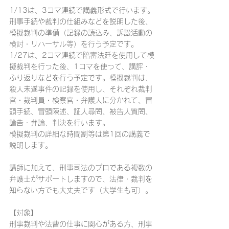
1/13は、3コマ連続で講義形式で行います。
刑事手続や裁判の仕組みなどを説明した後、
模擬裁判の準備（記録の読込み、訴訟活動の
検討・リハーサル等）を行う予定です。
1/27は、2コマ連続で陪審法廷を使用して模
擬裁判を行った後、1コマを使って、講評・
ふり返りなどを行う予定です。模擬裁判は、
殺人未遂事件の記録を使用し、それぞれ裁判
官・裁判員・検察官・弁護人に分かれて、冒
頭手続、冒頭陳述、証人尋問、被告人質問、
論告・弁論、判決を行います。
模擬裁判の詳細な時間割等は第1回の講義で
説明します。
講師に加えて、刑事司法のプロである複数の
弁護士がサポートしますので、法律・裁判を
知らない方でも大丈夫です（大学生も可）。
【対象】
刑事裁判や法曹の仕事に関心がある方、刑事