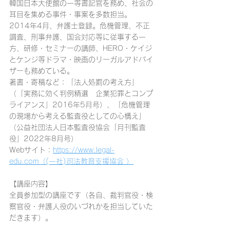
韓国日本大使館の一等書記官を務め、社会の
耳目を集める事件・事案を多数担当。
2014年4月、弁護士登録。危機管理、不正
調査、刑事弁護、国会対応等に従事する一
方、研修・セミナーの講師、HERO・ケイジ
とケンジ等ドラマ・映画のリーガルアドバイ
ザーも務めている。
著書・寄稿など：「法人処罰の考え方」
（「実務に効く判例精選　企業犯罪とコンプ
ライアンス」2016年5月号）、「危機管理
の現場から考える監査役としての心構え」
（公益社団法人日本監査役協会「月刊監査
役」2022年8月号）
Webサイト：
https://www.legal-
edu.com（(一社)司法教育支援協会 ）
【講座内容】
全員参加型の講座です（各自、裁判官役・検
察官役・弁護人役のいづれかを担当していた
だきます）。