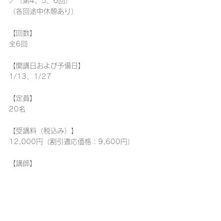
／（第4、5、6回）
（各回途中休憩あり）
【回数】
全6回
【開講日および予備日】
1/13、1/27
【定員】
20名
【受講料（税込み）】
12,000円（割引適応価格：9,600円）
【講師】