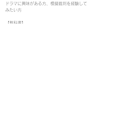
ドラマに興味がある方、模擬裁判を経験して
みたい方
【教科書】
なし
【受講者の事前準備物】
なし
受講のお申し込みの際は、「
桐蔭生涯学習講
座・資格講座受講規約
」の内容に同意の上、
お申し込みフォームへお進みください。
お申し込みを締め切りました。
コメント