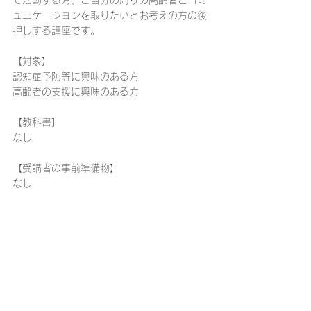
ュニケーションを取りたいとお考えの方の後
押しする講座です。
【対象】
認知症予防等に興味のある方
高齢者の支援に興味のある方
【教科書】
なし
【受講者の事前準備物】
なし
受講のお申し込みの際は、「
桐蔭生涯学習講
座・資格講座受講規約
」の内容に同意の上、
お申し込みフォームへお進みください。
お申し込みを締め切りました。