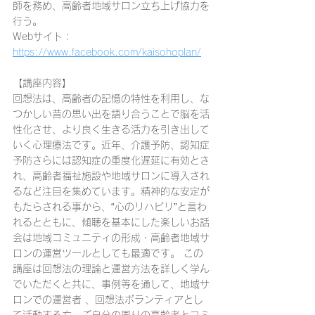
師を務め、高齢者地域サロン立ち上げ協力を
行う。
Webサイト：
https://www.facebook.com/kaisohoplan/
【講座内容】
回想法は、高齢者の記憶の特性を利用し、な
つかしい昔の思い出を語り合うことで脳を活
性化させ、より良く生きる活力を引き出して
いく心理療法です。近年、介護予防、認知症
予防さらには認知症の重度化遅延に有効とさ
れ、高齢者福祉施設や地域サロンに導入され
るなど注目を集めています。精神的な安定が
もたらされる事から、“心のリハビリ”と言わ
れるとともに、傾聴を基本にした楽しいお話
会は地域コミュニティの形成・高齢者地域サ
ロンの運営ツールとしても最適です。 この
講座は回想法の理論と運営方法を詳しく学ん
でいただくと共に、事例等を通して、地域サ
ロンでの運営者 、回想法ボランティアとし
て活動する方、ご自分の周りの高齢者とコミ