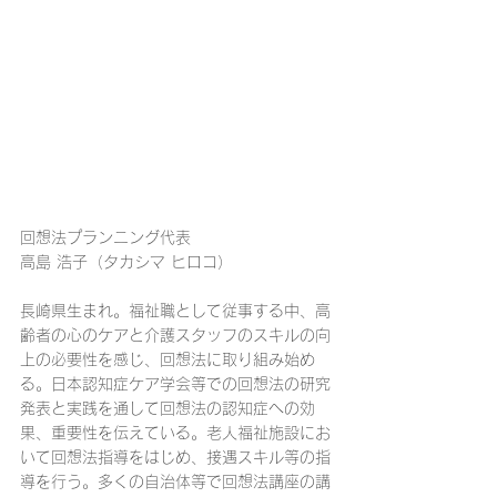
回想法プランニング代表
高島 浩子（タカシマ ヒロコ）
長崎県生まれ。福祉職として従事する中、高
齢者の心のケアと介護スタッフのスキルの向
上の必要性を感じ、回想法に取り組み始め
る。日本認知症ケア学会等での回想法の研究
発表と実践を通して回想法の認知症への効
果、重要性を伝えている。老人福祉施設にお
いて回想法指導をはじめ、接遇スキル等の指
導を行う。多くの自治体等で回想法講座の講