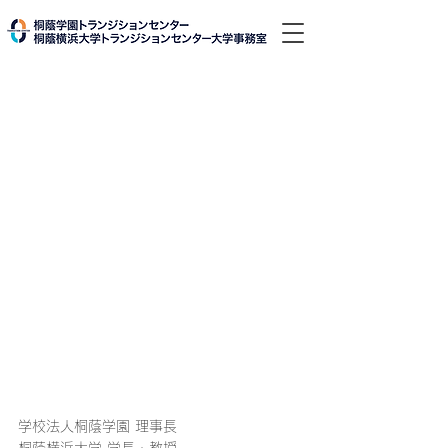
学校法人桐蔭学園 理事長
桐蔭横浜大学 学長・教授