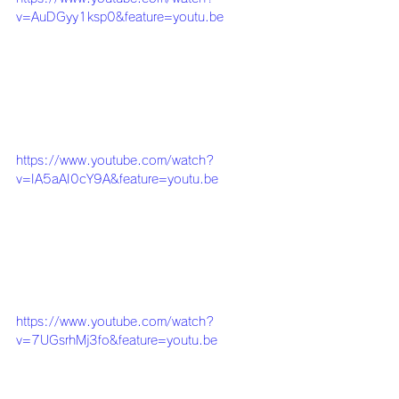
v=AuDGyy1ksp0&feature=youtu.be
https://www.youtube.com/watch?
v=IA5aAI0cY9A&feature=youtu.be
https://www.youtube.com/watch?
v=7UGsrhMj3fo&feature=youtu.be