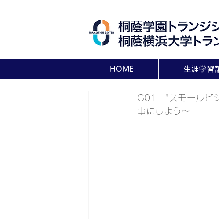
HOME
生涯学習
G01　"スモール
事にしよう〜