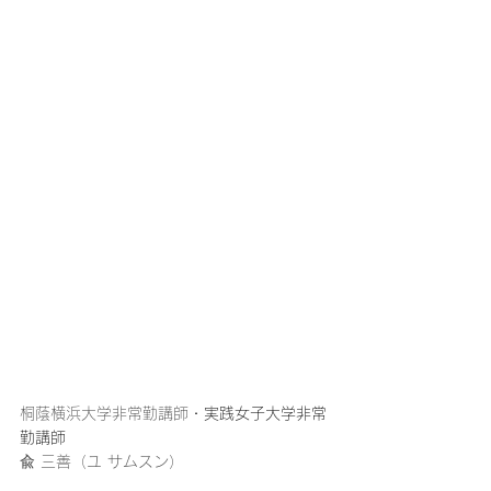
桐蔭横浜大学非常勤講師
・実践女子大学非常
勤講師
兪 三善（ユ サムスン）