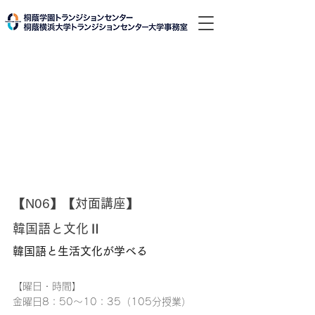
【N06】【対面講座】
韓国語と文化Ⅱ
韓国語と生活文化が学べる
【曜日・時間】
金曜日
8：50～10：35
（105分授業）