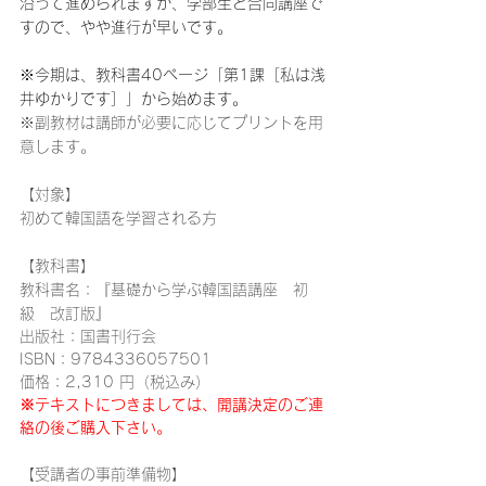
沿って進められますが、学部生と合同講座で
すので、やや進行が早いです。
※今期は、教科書40ページ「第1課［私は浅
井ゆかりです］」から始めます。
※副教材は講師が必要に応じてプリントを用
意します。
【対象】
初めて韓国語を学習される方
【教科書】
教科書名：『基礎から学ぶ韓国語講座　初
級　改訂版』 
出版社：国書刊行会 
ISBN：9784336057501 
価格：2,310 円（税込み）
※テキストにつきましては、開講決定のご連
絡の後ご購入下さい。
【受講者の事前準備物】