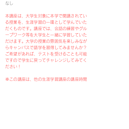
なし
本講座は、大学生対象に本学で開講されてい
る授業を、生涯学習の一環として学んでいた
だくものです。講座では、会話の練習やグル
ープワーク等を大学生と一緒に学習していた
だけます。大学の授業の雰囲気を楽しみなが
らキャンパスで語学を習得してみませんか？
ご希望があれば、テストを受けることも可能
ですので学生に戻ってチャレンジしてみてく
ださい！
※この講座は、他の生涯学習講座の講座時間
（90分）とは異なり、大学授業時間の105
分となります。
受講のお申し込みの際は、「
桐蔭生涯学習講
座・資格講座受講規約
」の内容に同意の上、
お申し込みフォームへお進みください。