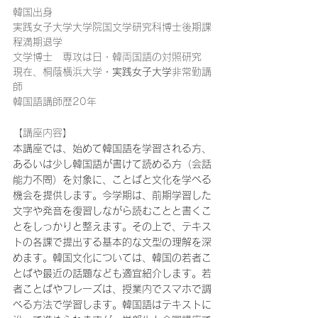
韓国出身
実践女子大学大学院国文学研究科博士後期課
程満期退学 
文学博士　専攻は日・韓両国語の対照研究 
現在、桐蔭横浜大学
・実践女子大学
非常勤講
師 
韓国語講師歴20年
【講座内容】
本講座では、始めて韓国語を学習される方、
あるいは少し韓国語が書けて読める方（会話
能力不問）を対象に、ことばと文化を学べる
機会を提供します。今学期は、前期学習した
文字や発音を復習しながら読むことと書くこ
とをしっかりと整えます。その上で、テキス
トの各課で提出する基本的な文型の理解を深
めます。韓国文化については、韓国の若者こ
とばや最近の話題なども適宜紹介します。若
者ことばやフレーズは、授業内でスマホで調
べる方法で学習します。韓国語はテキストに