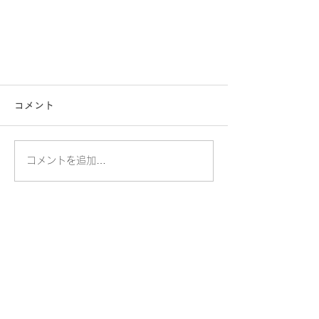
コメント
コメントを追加…
​桐蔭学園トランジションセンター
​桐蔭横浜大学トランジションセンター大学事務室
〒225-8502 横浜市青葉区鉄町1614
TEL.045-975-2100
交通アクセス
個人情報保護方針