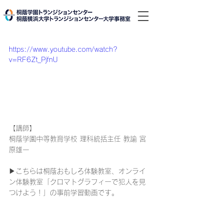
https://www.youtube.com/watch?
v=RF6Zt_PjfnU
【講師】
桐蔭学園中等教育学校 理科統括主任 教諭 宮
原雄一
▶こちらは桐蔭おもしろ体験教室、オンライ
ン体験教室「クロマトグラフィーで犯人を見
つけよう！」の事前学習動画です。