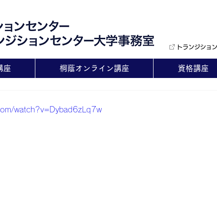
トランジショ
講座
桐蔭オンライン講座
資格講座
.com/watch?v=Dybad6zLq7w