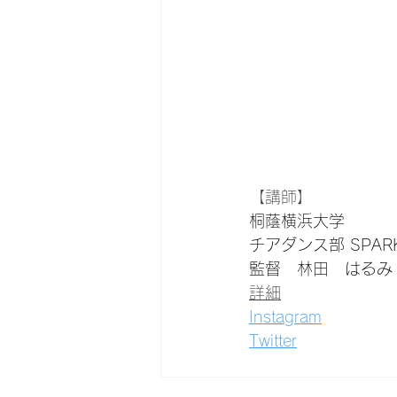
【講師】
桐蔭横浜大学
チアダンス部 SPAR
監督　林田　はるみ
詳細
Instagram
Twitter