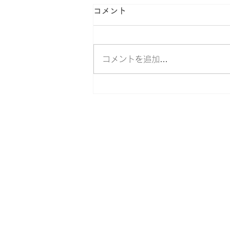
コメント
コメントを追加…
​桐蔭学園トランジションセンター
​桐蔭横浜大学トランジションセン
〒225-8502 横浜市青葉区鉄町1614 TEL