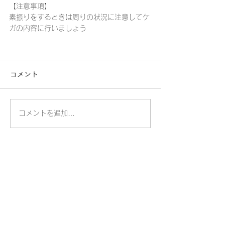
【注意事項】
素振りをするときは周りの状況に注意してケ
ガの内容に行いましょう
コメント
コメントを追加…
​桐蔭学園トランジションセンター
​桐蔭横浜大学トランジションセンター大学事務室
〒225-8502 横浜市青葉区鉄町1614
TEL.045-975-2100
交通アクセス
個人情報保護方針