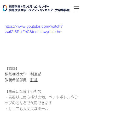
https://www.youtube.com/watch?
v=rl2i6RuiFb0&feature=youtu.be
【講師】
桐蔭横浜大学　剣道部
教職希望部員　
詳細
【事前に準備するもの】
・素振りに使う棒状の物、ペットボトルやラ
ップの芯などで代用できます
・打っても大丈夫なボール