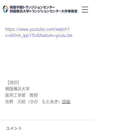
https://www.youtube.com/watch?
v=bOmn_lpp15o&feature=youtu.be
【講師】
桐蔭横浜大学
医用工学部　教授
佐野　元昭（さの　もとあき）
詳細
コメント