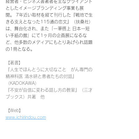
経営者・ビジネス書著者を主なクライアント
としたイメージブランディング事業も展
開。 7年近い取材を経て刊行した『戦地で生
きる支えとなった115通の恋文』（扶桑社）
は、舞台化され、また「一筆啓上 日本一短
い手紙の館」にて1ヶ月の企画展になるな
ど、他多数のメディアにもとりあげられ話題
の1冊となる。
【著書】
『人生でほんとうに大切なこと　がん専門の
精神科医 清水研と患者たちの対話』
（KADOKAWA）　
『不安が自信に変わる話し方の教室』（三才
ブックス）共著　他
【Web】
www.ichirindou.com