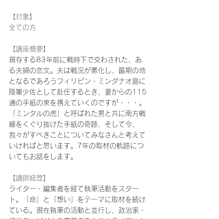
【対象】
全ての方
【講座概要】
現存する83年前に戦時下で交わされた、あ
る夫婦の恋文。夫は戦況が悪化し、最期の地
となるであろうフィリピン・ミンダナオ島に
陸軍少佐として赴任するとき、妻からの115
通の手紙の束を携えていくのですが・・・。
「ミンタルの虎」と呼ばれた男と共に南方戦
線をくぐり抜けた手紙の奇跡、そして今、
我々がすべきことについてみなさんと考えて
いければと思います。7年の取材の軌跡につ
いてもお話をします。
【講師経歴】
ライター・編集者を経て執筆活動をスター
ト。「命」と「想い」をテーマに取材を続け
ている。現在執筆の活動と並行し、政治家・