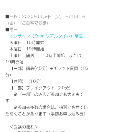
■日程：2020年6月9日（火）～7月31日
（金）（ご自宅で受講）
■講座
・
オンライン（Zoomリアルタイム）講座：
　火曜日　15時開始
　木曜日　19時開始
　土曜日（隔週）　10時半開始　または　
19時開始
　【一部】講義(45分) ＋チャット質問（15
分）
　【休憩】（10分）　
　【二部】ブレイクアウト（20分）
　　※【一部】のみのご参加でも大丈夫で
す　
　　※参加者多数の場合は、抽選とさせてい
ただくことがあります（事前お申し込み要）
　＜受講の流れ＞