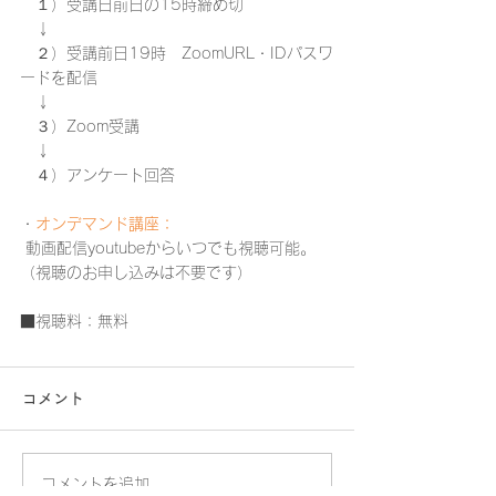
　１）受講日前日の15時締め切
​　↓
　２）受講前日19時　ZoomURL・IDパスワ
ードを配信
　↓
　３）Zoom受講
　↓
​　４）アンケート回答
・
オンデマンド講座：
 動画配信youtubeからいつでも視聴可能。
（視聴のお申し込みは不要です）
■視聴料：無料
コメント
コメントを追加…