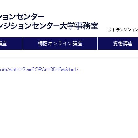
トランジショ
講座
桐蔭オンライン講座
資格講座
e.com/watch?v=6ORArbODJ6w&t=1s