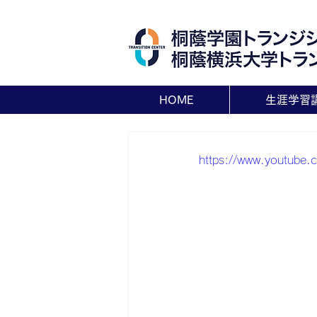
HOME
生涯学習
https://www.youtub