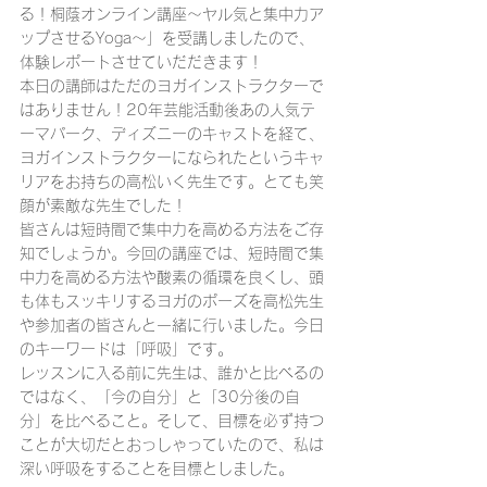
る！桐蔭オンライン講座〜ヤル気と集中力ア
ップさせるYoga〜」を受講しましたので、
体験レポートさせていだだきます！
本日の講師はただのヨガインストラクターで
はありません！20年芸能活動後あの人気テ
ーマパーク、ディズニーのキャストを経て、
ヨガインストラクターになられたというキャ
リアをお持ちの高松いく先生です。とても笑
顔が素敵な先生でした！
皆さんは短時間で集中力を高める方法をご存
知でしょうか。今回の講座では、短時間で集
中力を高める方法や酸素の循環を良くし、頭
も体もスッキリするヨガのポーズを高松先生
や参加者の皆さんと一緒に行いました。今日
のキーワードは「呼吸」です。
レッスンに入る前に先生は、誰かと比べるの
ではなく、「今の自分」と「30分後の自
分」を比べること。そして、目標を必ず持つ
ことが大切だとおっしゃっていたので、私は
深い呼吸をすることを目標としました。