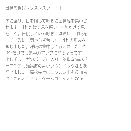
目標を掲げレッスンスタート！
床に座り、目を閉じて呼吸に全神経を集中さ
せます。4秒かけて息を吸い、4秒かけて息
を吐く。普段している呼吸とは違い、呼吸を
しているにも関わらず苦しく、4秒の重みを
感じました。呼吸は集中して行えば、たった
3分だけでも集中力アップになるそうです！
少しずつヨガのポーズに入り、簡単な猫のポ
ーズや少し難易度の高いダウンドッグなどを
行いました。高松先生はレッスン中も参加者
の皆さんとコミュニケーションをとりなが
ら、適切なアドバイスや動作の修正をしてく
ださいました。
私は動作についていくことに精一杯になって
しまい、目標としていた深い呼吸は全くでき
ませんでした。しかし、しっかり体をほぐす
ことができ、とてもスッキリとした気分にな
りました！