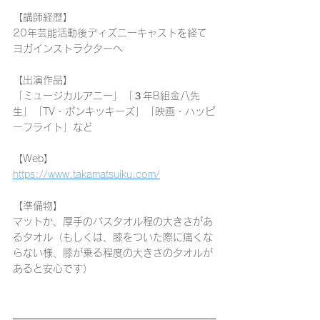
【
講師経歴
】
20年芸能活動後ディズニーキャストを経て
ヨガインストラクターへ
​
出演作品
】
「ミュージカルアニー」「３年B組金八先
生」「TV・ポンキッキーズ」「映画・ハッピ
ーフライト」など
【
Web
】
https://www.takamatsuiku.com/
【
準備物
】
マットか、厚手のバスタオル程の大きさがあ
るタオル（もしくは、膝をついた際に痛くな
らない様、膝が乗る程度の大きさのタオルが
あると安心です）