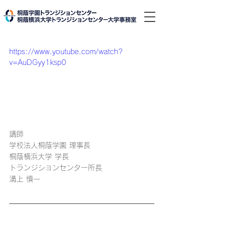
https://www.youtube.com/watch?
v=AuDGyy1ksp0
講師
学校法人桐蔭学園 理事長
桐蔭横浜大学 学長
トランジションセンター所長
​溝上 慎一