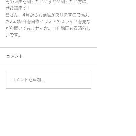
その理由を知りたいですか？知りたい方は、
ぜひ講座で！　
皆さん、4月からも講座がありますので高丸
さんの熱弁を自作イラストのスライドを見な
がら聞いてみませんか。自作動画も素晴らし
いです。
コメント
コメントを追加…
​桐蔭学園トランジションセンター
​桐蔭横浜大学トランジションセンター大学事務室
〒225-8502 横浜市青葉区鉄町1614
TEL.045-975-2100