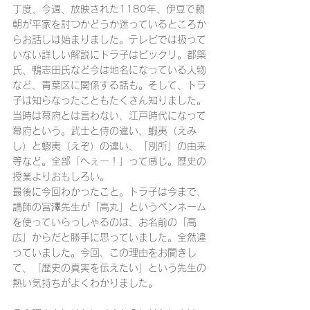
丁度、今週、放映された1180年、伊豆で頼
朝が平家を討つかどうか迷っているところか
らお話しは始まりました。テレビでは扱って
いない詳しい解説にトラ子はビックリ。都築
氏、鴨志田氏など今は地名になっている人物
など、青葉区に関係する話も。そして、トラ
子は知らなったこともたくさん知りました。
当時は幕府とは言わない、江戸時代になって
幕府という。武士と侍の違い、蝦夷（えみ
し）と蝦夷（えぞ）の違い、「別所」の由来
等など。全部「へぇー！」って感じ。歴史の
授業よりおもしろい。　
最後に今回わかったこと。トラ子は今まで、
講師の宮澤先生が「高丸」というペンネーム
を使っていらっしゃるのは、お名前の「高
広」からだと勝手に思っていました。全然違
っていました。今回、この理由をお聞きし
て、「歴史の真実を伝えたい」という先生の
熱い気持ちがよくわかりました。