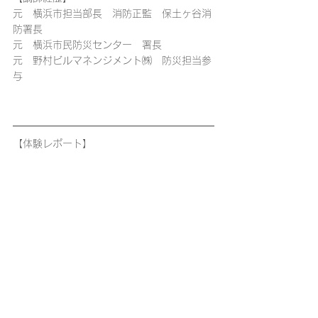
元　横浜市担当部長　消防正監　保土ヶ谷消
防署長
元　横浜市民防災センター　署長
元　野村ビルマネンジメント㈱　防災担当参
与
【体験レポート】