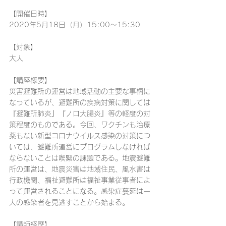
【開催日時
】
2020年5月18日（月）15:00〜15:30
【対象
】
大人
【
講座概要
】
災害避難所の運営は地域活動の主要な事柄に
なっているが、避難所の疾病対策に関しては
『避難所肺炎』『ノロ大腸炎』等の軽度の対
策程度のものである。今回、ワクチンも治療
薬もない新型コロナウイルス感染の対策につ
いては、避難所運営にプログラムしなければ
ならないことは喫緊の課題である。地震避難
所の運営は、地震災害は地域住民、風水害は
行政機関、福祉避難所は福祉事業従事者によ
って運営されることになる。感染症蔓延は一
人の感染者を見逃すことから始まる。
【
講師経歴】