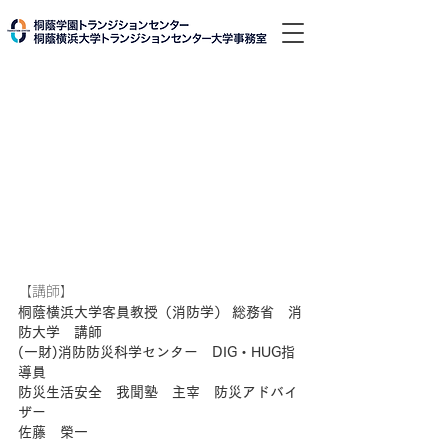
【講師】
桐蔭横浜大学客員教授（消防学） 総務省　消
防大学　講師
(一財)消防防災科学センター　DIG・HUG指
導員 
防災生活安全　我聞塾　主宰　防災アドバイ
ザー
佐藤　榮一