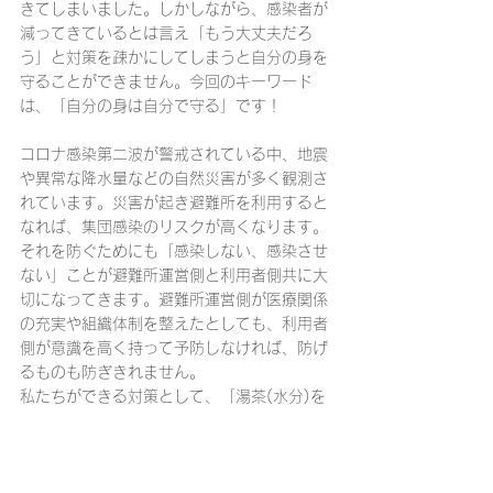
きてしまいました。しかしながら、感染者が
減ってきているとは言え「もう大丈夫だろ
う」と対策を疎かにしてしまうと自分の身を
守ることができません。今回のキーワード
は、「自分の身は自分で守る」です！
コロナ感染第二波が警戒されている中、地震
や異常な降水量などの自然災害が多く観測さ
れています。災害が起き避難所を利用すると
なれば、集団感染のリスクが高くなります。
それを防ぐためにも「感染しない、感染させ
ない」ことが避難所運営側と利用者側共に大
切になってきます。避難所運営側が医療関係
の充実や組織体制を整えたとしても、利用者
側が意識を高く持って予防しなければ、防げ
るものも防ぎきれません。
私たちができる対策として、「湯茶(水分)を
20分に一度摂取すること」であると教えて
いただきました。このことによりウイルスが
胃酸で弱まるんだとか。皆さまも水分をこま