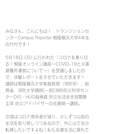
みなさん、こんにちは！　トランジションセ
ンターCampus Reporter 桐蔭横浜大学4年生
の竹村です！
5月18日 (月) に行われた「コロナを乗り切
る！桐蔭オンライン講座〜COVID-19と災害
避難所運営について〜」を受講しましたの
で、体験レポートをさせていただきます！
講師は桐蔭横浜大学客員教授（消防学）、総
務省　消防大学講師(一財)消防防災科学セン
ターDIG・HUG指導員 防災生活安全我聞塾 
主宰 防災アドバイザーの佐藤榮一講師。
近頃はコロナ感染者が減り、少しずつ以前の
生活を取り戻しつつあるので、外に出て気分
転換したいですよね！私も自粛生活に疲れて