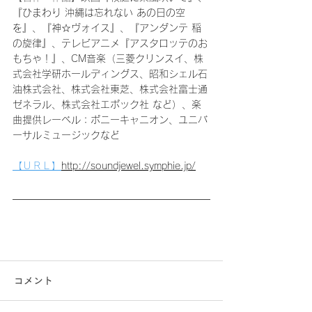
『ひまわり 沖縄は忘れない あの日の空
を』、『神☆ヴォイス』、『アンダンテ 稲
の旋律』、テレビアニメ『アスタロッテのお
もちゃ！』、CM音楽（三菱クリンスイ、株
式会社学研ホールディングス、昭和シェル石
油株式会社、株式会社東芝、株式会社富士通
ゼネラル、株式会社エポック社 など）、楽
曲提供レーベル：ポニーキャニオン、ユニバ
ーサルミュージックなど
【ＵＲＬ】
http://soundjewel.symphie.jp/
コメント