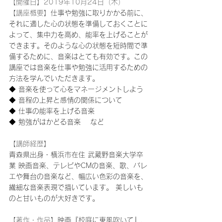
【開催日】2019年10月24日（木）
【講座概要】
仕事や勉強に取りかかる前に、
それに適した心の状態を準備しておくことに
よって、集中力を高め、能率を上げることが
できます。そのような心の状態を短時間で準
備するために、音楽はとても有効です。この
講座では音楽を仕事や勉強に活用するための
方法を学んでいただきます。
◆ 音楽を使って心をマネージメントしよう 
◆ 音程の上昇と感情の関係について
◆ 仕事の能率を上げる音楽 
◆ 勉強がはかどる音楽 　など
【講師経歴】
青森県出身・横浜市在住 武蔵野音楽大学卒
業 映画音楽、テレビやCMの音楽、歌、バレ
エや舞台の音楽など、幅広い色彩の音楽を、
繊細な音楽表現で描いています。 美しいも
のと甘いものが大好きです。
【著作・作品】
映画『校庭に東風吹いて』、