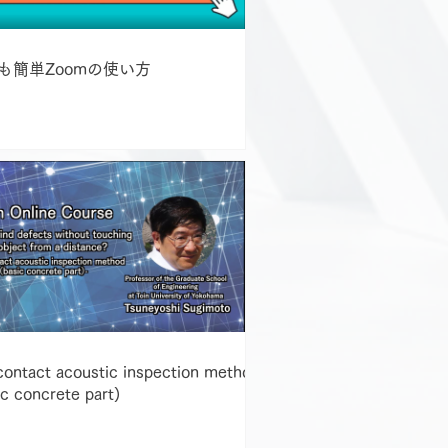
も簡単Zoomの使い方
ontact acoustic inspection method
ic concrete part)