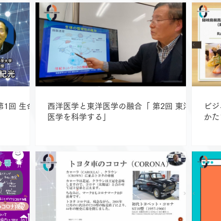
1回 生命
西洋医学と東洋医学の融合「 第2回 東洋
ビジ
医学を科学する」
かた