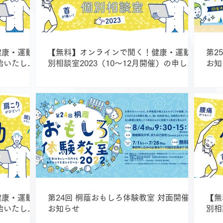
健康・運動個
【無料】オンラインで聞く！健康・運動個
第2
始いたしま
別相談室2023（10～12月開催）の申し込
お知
みを開始いたしました
健康・運動個
第24回 桐蔭おもしろ体験教室 対面開催の
【無
始いたしま
お知らせ
別相