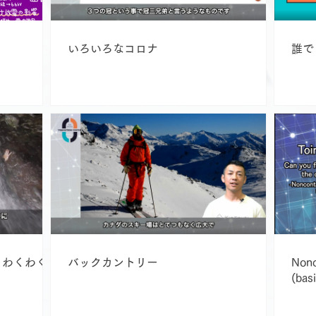
いろいろなコロナ
誰で
とわくわく
バックカントリー
Nonc
(bas