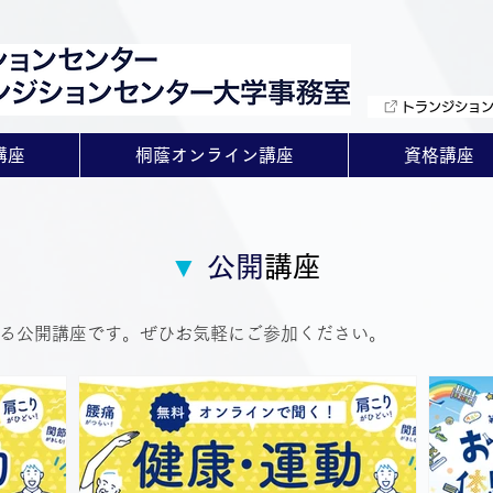
トランジショ
講座
桐蔭オンライン講座
資格講座
▼
公開
講座
る公開講座です。ぜひお気軽にご参加ください。